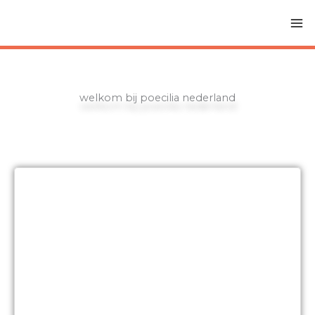
Ga
naar
de
inhoud
welkom bij poecilia nederland