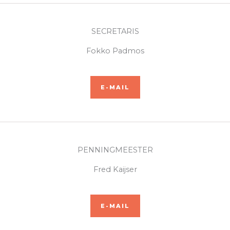
SECRETARIS
Fokko Padmos
E-MAIL
PENNINGMEESTER​
Fred Kaijser
E-MAIL