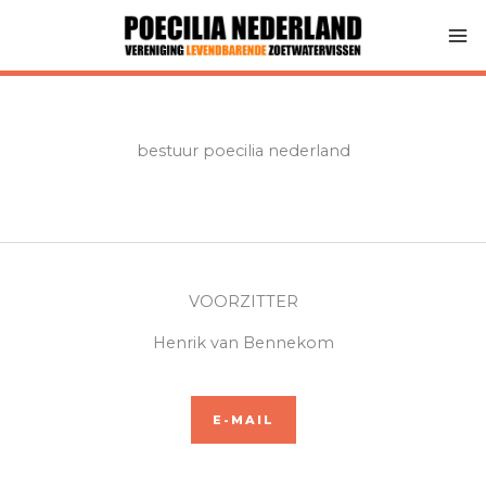
Ga
naar
de
inhoud
bestuur poecilia nederland
VOORZITTER
Henrik van Bennekom
E-MAIL